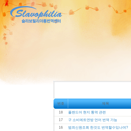
번호
제목
18
폴랜드어 현지 통역 관련
17
구 소비에트연방 언어 번역 가능
16
범죄신원조회 한것도 번역할수있나여?